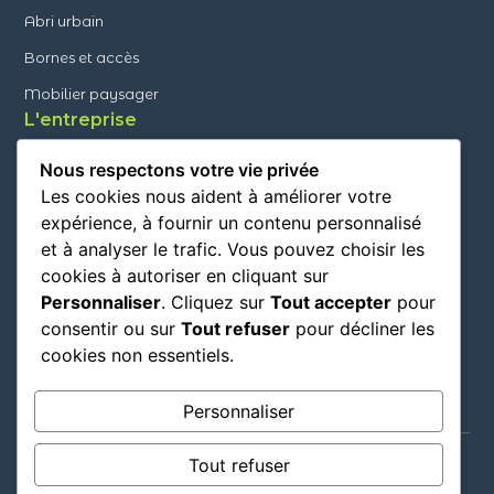
Abri urbain
Bornes et accès
Mobilier paysager
L'entreprise
Mob Urbain
Nous respectons votre vie privée
Nos réalisations
Les cookies nous aident à améliorer votre
Contact
expérience, à fournir un contenu personnalisé
et à analyser le trafic. Vous pouvez choisir les
Actualités - Conseils
cookies à autoriser en cliquant sur
FAQ
Personnaliser
. Cliquez sur
Tout accepter
pour
Adresse - contact
consentir ou sur
Tout refuser
pour décliner les
1038, route de Manerbe 14130 COQUAINVILLIERS
cookies non essentiels.
02 31 63 07 86
Personnaliser
06 88 42 44 74
Tout refuser
Mentions légales